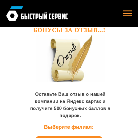
БОНУСЫ ЗА ОТЗЫВ...!
Оставьте Ваш отзыв о нашей
компании на Яндекс картах и
получите 500 бонусных баллов в
подарок.
Выберите филиал: